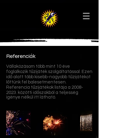
Referenciák
Vállakózásom több mint 10 éve
foglalkozik tűzijáték szolgáltatással. Ezen
idő alatt több kisebb-nagyobb tűzijátékot
lőttünk fel balesetmentesen.
Referencia tűzijátékok listája a
2008-
2023
. közötti időszakból a teljesség
igénye nélkül itt látható.